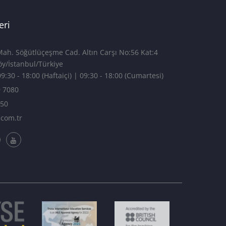
eri
h. Söğütlüçeşme Cad. Altın Carşı No:56 Kat:4
4 Kadıköy/İstanbul/Türkiye
9:30 - 18:00 (Haftaiçi) | 09:30 - 18:00 (Cumartesi)
9 7080
750
.com.tr