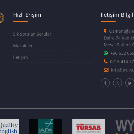
Hızlı Erişim
İletişim Bilgil
Osmanağa Ma
Sık Sorulan Sorular
Daire:7
Mesai Satleri: 0
Makaleler
+90 532 65
İletişim
0216 414 7
info@truva