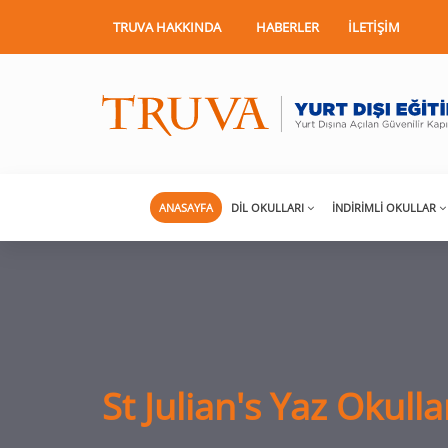
TRUVA HAKKINDA
HABERLER
İLETIŞIM
ANASAYFA
DIL OKULLARI
İNDIRIMLI OKULLAR
St Julian's Yaz Okulla