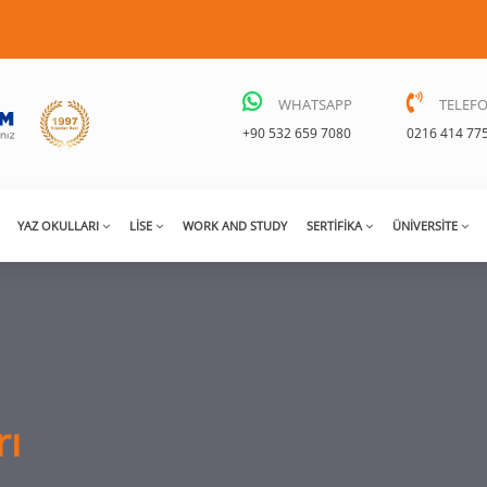
WHATSAPP
TELEF
+90 532 659 7080
0216 414 77
YAZ OKULLARI
LISE
WORK AND STUDY
SERTIFIKA
ÜNIVERSITE
rı