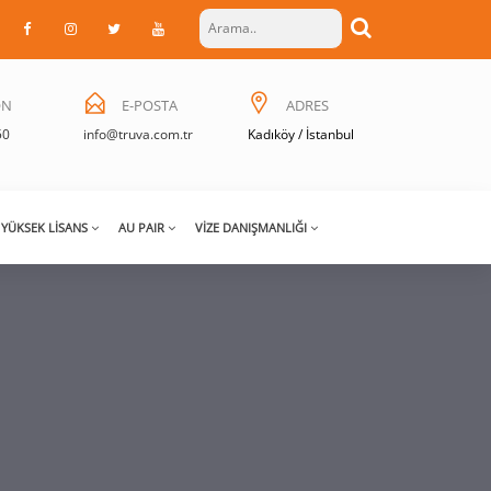
ON
E-POSTA
ADRES
50
info@truva.com.tr
Kadıköy / İstanbul
YÜKSEK LISANS
AU PAIR
VIZE DANIŞMANLIĞI