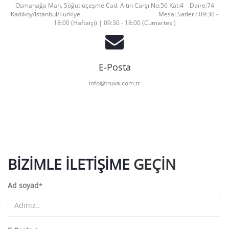
Osmanağa Mah. Söğütlüçeşme Cad. Altın Carşı No:56 Kat:4 Daire:74
Kadıköy/İstanbul/Türkiye Mesai Satleri: 09:30 -
18:00 (Haftaiçi) | 09:30 - 18:00 (Cumartesi)
E-Posta
info@truva.com.tr
BIZIMLE İLETIŞIME
GEÇIN
Ad soyad
*