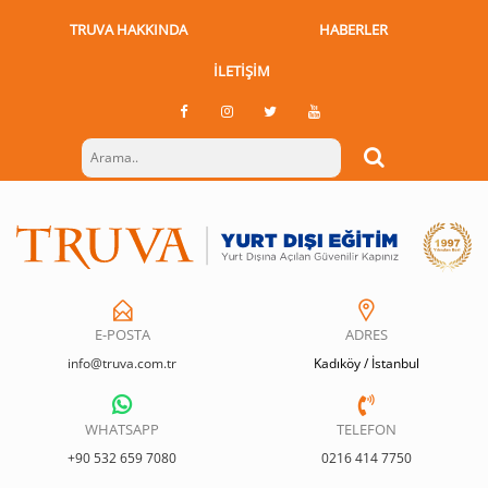
TRUVA HAKKINDA
HABERLER
İLETIŞIM
E-POSTA
ADRES
info@truva.com.tr
Kadıköy / İstanbul
WHATSAPP
TELEFON
+90 532 659 7080
0216 414 7750