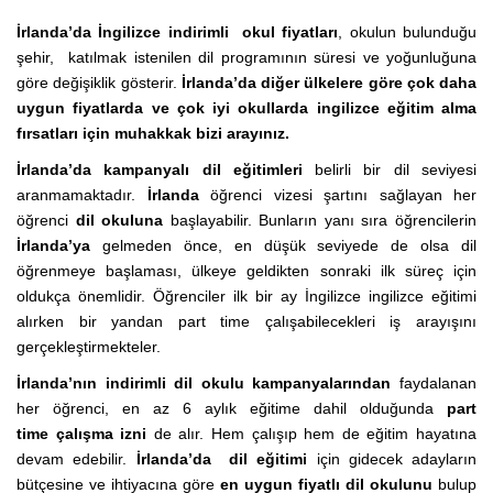
İrlanda’da İngilizce indirimli okul fiyatları
, okulun bulunduğu
şehir, katılmak istenilen dil programının süresi ve yoğunluğuna
göre değişiklik gösterir.
İrlanda’da diğer ülkelere göre çok daha
uygun fiyatlarda ve çok iyi okullarda ingilizce eğitim alma
fırsatları için muhakkak bizi arayınız.
İrlanda’da kampanyalı dil eğitimleri
belirli bir dil seviyesi
aranmamaktadır.
İrlanda
öğrenci vizesi şartını sağlayan her
öğrenci
dil okuluna
başlayabilir. Bunların yanı sıra öğrencilerin
İrlanda’ya
gelmeden önce, en düşük seviyede de olsa dil
öğrenmeye başlaması, ülkeye geldikten sonraki ilk süreç için
oldukça önemlidir. Öğrenciler ilk bir ay İngilizce ingilizce eğitimi
alırken bir yandan part time çalışabilecekleri iş arayışını
gerçekleştirmekteler.
İrlanda’nın indirimli dil okulu kampanyalarından
faydalanan
her öğrenci, en az 6 aylık eğitime dahil olduğunda
part
time
çalışma izni
de alır. Hem çalışıp hem de eğitim hayatına
devam edebilir.
İrlanda’da dil eğitimi
için gidecek adayların
bütçesine ve ihtiyacına göre
en uygun fiyatlı dil okulunu
bulup