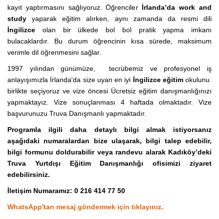
kayıt yaptırmasını sağlıyoruz. Öğrenciler
İrlanda’da
work and
study
yaparak eğitim alırken, aynı zamanda da resmi dili
İngilizce
olan bir ülkede bol bol pratik yapma imkanı
bulacaklardır. Bu durum öğrencinin kısa sürede, maksimum
verimle dil öğrenmesini sağlar.
1997 yılından günümüze, tecrübemiz ve profesyonel iş
anlayışımızla İrlanda'da size uyan en iyi
İngilizce eğitim
okulunu
birlikte seçiyoruz ve vize öncesi Ücretsiz eğitim danışmanlığınızı
yapmaktayız. Vize sonuçlanması 4 haftada olmaktadır. Vize
başvurunuzu Truva Danışmanlı yapmaktadır.
Programla ilgili daha detaylı bilgi almak istiyorsanız
aşağıdaki numaralardan bize ulaşarak, bilgi talep edebilir,
bilgi formunu doldurabilir veya randevu alarak Kadıköy’deki
Truva Yurtdışı Eğitim Danışmanlığı ofisimizi ziyaret
edebilirsiniz.
İletişim Numaramız: 0 216 414 77 50
WhatsApp'tan mesaj göndermek için tıklayınız.