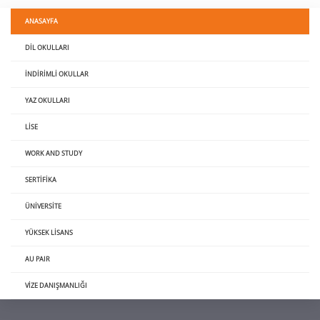
ANASAYFA
DIL OKULLARI
İNDIRIMLI OKULLAR
YAZ OKULLARI
LISE
WORK AND STUDY
SERTIFIKA
ÜNIVERSITE
YÜKSEK LISANS
AU PAIR
VIZE DANIŞMANLIĞI