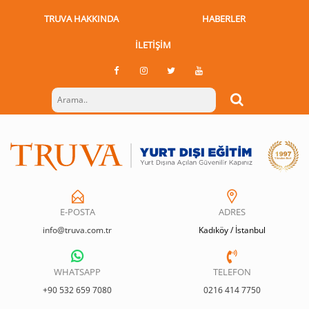
TRUVA HAKKINDA
HABERLER
İLETIŞIM
E-POSTA
ADRES
info@truva.com.tr
Kadıköy / İstanbul
WHATSAPP
TELEFON
+90 532 659 7080
0216 414 7750