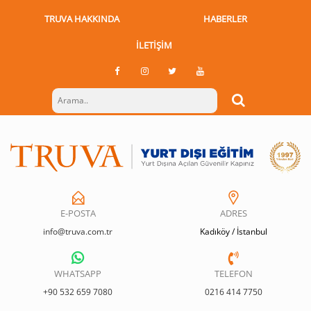
TRUVA HAKKINDA
HABERLER
İLETIŞIM
E-POSTA
ADRES
info@truva.com.tr
Kadıköy / İstanbul
WHATSAPP
TELEFON
+90 532 659 7080
0216 414 7750