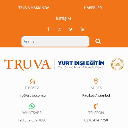
TRUVA HAKKINDA
HABERLER
İLETIŞIM
E-POSTA
ADRES
info@truva.com.tr
Kadıköy / İstanbul
WHATSAPP
TELEFON
+90 532 659 7080
0216 414 7750