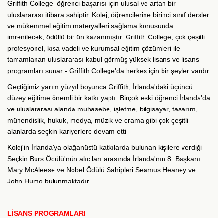
Griffith College, öğrenci başarısı için ulusal ve artan bir
uluslararası itibara sahiptir. Kolej, öğrencilerine birinci sınıf dersler
ve mükemmel eğitim materyalleri sağlama konusunda
imrenilecek, ödüllü bir ün kazanmıştır. Griffith College, çok çeşitli
profesyonel, kısa vadeli ve kurumsal eğitim çözümleri ile
tamamlanan uluslararası kabul görmüş yüksek lisans ve lisans
programları sunar - Griffith College'da herkes için bir şeyler vardır.
Geçtiğimiz yarım yüzyıl boyunca Griffith, İrlanda'daki üçüncü
düzey eğitime önemli bir katkı yaptı. Birçok eski öğrenci İrlanda'da
ve uluslararası alanda muhasebe, işletme, bilgisayar, tasarım,
mühendislik, hukuk, medya, müzik ve drama gibi çok çeşitli
alanlarda seçkin kariyerlere devam etti.
Kolej'in İrlanda'ya olağanüstü katkılarda bulunan kişilere verdiği
Seçkin Burs Ödülü'nün alıcıları arasında İrlanda'nın 8. Başkanı
Mary McAleese ve Nobel Ödülü Sahipleri Seamus Heaney ve
John Hume bulunmaktadır.
LİSANS PROGRAMLARI