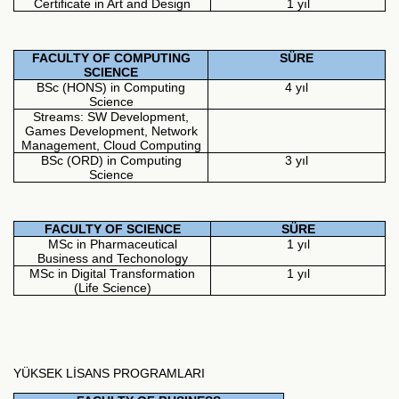
Certificate in Art and Design
1 yıl
FACULTY OF COMPUTING
SÜRE
SCIENCE
BSc (HONS) in Computing
4 yıl
Science
Streams: SW Development,
Games Development, Network
Management, Cloud Computing
BSc (ORD) in Computing
3 yıl
Science
FACULTY OF SCIENCE
SÜRE
MSc in Pharmaceutical
1 yıl
Business and Techonology
MSc in Digital Transformation
1 yıl
(Life Science)
YÜKSEK LİSANS PROGRAMLARI