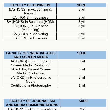
FACULTY OF BUSINESS
SÜRE
BA (HONS) in Accounting &
3 yıl
Finance
BA (HONS) in Business
3 yıl
BA (HONS) in Business (HRM)
3 yıl
BA (HONS) in Business
3 yıl
(Marketing)
BA (ORD) in Marketing
3 yıl
BA (ORD) in Business
3 yıl
FACULTY OF CREATIVE ARTS
SÜRE
AND SCREEN MEDIA
BA (HONS) in Film, TV and
3 yıl
Screen Media Production
BA in Film, TV and Screen
3 yıl
Media Production
BA (ORD) in Photographic
3 yıl
Media
Certificate in Photography
1 yıl
FACULTY OF JOURNALISM
SÜRE
AND MEDIA COMMUNICATIONS
BA (HONS) in Communications
3 yıl