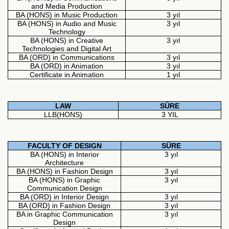
and Media Production
BA (HONS) in Music Production
3 yıl
BA (HONS) in Audio and Music
3 yıl
Technology
BA (HONS) in Creative
3 yıl
Technologies and Digital Art
BA (ORD) in Communications
3 yıl
BA (ORD) in Animation
3 yıl
Certificate in Animation
1 yıl
LAW
SÜRE
LLB(HONS)
3 YIL
FACULTY OF DESIGN
SÜRE
BA (HONS) in Interior
3 yıl
Architecture
BA (HONS) in Fashion Design
3 yıl
BA (HONS) in Graphic
3 yıl
Communication Design
BA (ORD) in Interior Design
3 yıl
BA (ORD) in Fashion Design
3 yıl
BA in Graphic Communication
3 yıl
Design