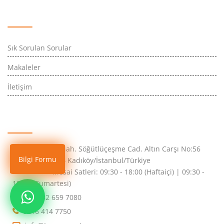
Hızlı Erişim
Sık Sorulan Sorular
Makaleler
İletişim
İletişim Bilgileri
Osmanağa Mah. Söğütlüçeşme Cad. Altın Carşı No:56
Bilgi Formu
Kat:4 Daire:74 Kadıköy/İstanbul/Türkiye
Mesai Satleri: 09:30 - 18:00 (Haftaiçi) | 09:30 -
18:00 (Cumartesi)
+90 532 659 7080
0216 414 7750