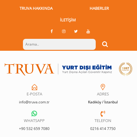
TRUVA HAKKINDA
HABERLER
İLETIŞIM
E-POSTA
ADRES
info@truva.com.tr
Kadıköy / İstanbul
WHATSAPP
TELEFON
+90 532 659 7080
0216 414 7750