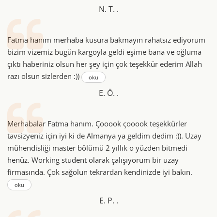
N. T. .
Fatma hanım merhaba kusura bakmayın rahatsız ediyorum
bizim vizemiz bugün kargoyla geldi eşime bana ve oğluma
çıktı haberiniz olsun her şey için çok teşekkür ederim Allah
razı olsun sizlerden :))
oku
E. Ö. .
Merhabalar Fatma hanım. Çooook çooook teşekkürler
tavsizyeniz için iyi ki de Almanya ya geldim dedim :)). Uzay
mühendisliği master bölümü 2 yıllık o yüzden bitmedi
henüz. Working student olarak çalışıyorum bir uzay
firmasında. Çok sağolun tekrardan kendinizde iyi bakın.
oku
E. P. .