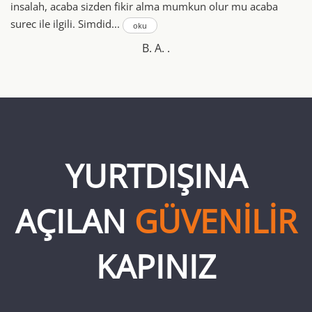
insalah, acaba sizden fikir alma mumkun olur mu acaba
surec ile ilgili. Simdid...
oku
B. A. .
YURTDIŞINA
AÇILAN
GÜVENİLİR
KAPINIZ