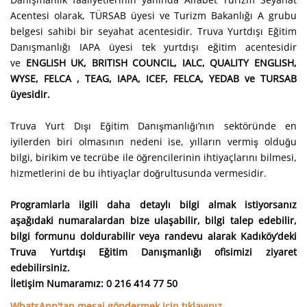
Acentesi olarak, TÜRSAB üyesi ve Turizm Bakanlığı A grubu
belgesi sahibi bir seyahat acentesidir.
Truva Yurtdışı Eğitim
Danışmanlığı IAPA üyesi tek yurtdışı eğitim acentesidir
ve
ENGLISH UK, BRITISH COUNCIL, IALC, QUALITY ENGLISH,
WYSE, FELCA , TEAG, IAPA, ICEF, FELCA, YEDAB ve TURSAB
üyesidir.
Truva Yurt Dışı Eğitim Danışmanlığı’nın sektöründe en
iyilerden biri olmasının nedeni ise, yılların vermiş olduğu
bilgi, birikim ve tecrübe ile öğrencilerinin ihtiyaçlarını bilmesi,
hizmetlerini de bu ihtiyaçlar doğrultusunda vermesidir.
Programlarla ilgili daha detaylı bilgi almak istiyorsanız
aşağıdaki numaralardan bize ulaşabilir, bilgi talep edebilir,
bilgi formunu doldurabilir veya randevu alarak Kadıköy’deki
Truva Yurtdışı Eğitim Danışmanlığı ofisimizi ziyaret
edebilirsiniz.
İletişim Numaramız: 0 216 414 77 50
WhatsApp'tan mesaj göndermek için tıklayınız.