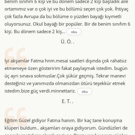
benim sınıfım 6 kişi ve bu dönem sadece 2 kişi başladık aile
ortamımız var o çok iyi ve bu bölümü seçen çok yok. İhtiyaç
çok fazla Avrupa da bu bölüme o yüzden bayağı kıymetli
oluyorsunuz. Okul bayağı bir popüler. Bir de benim sınıfım 6
kişi. Bu dönem sadece 2 kiş...
oku
Ü. Ö. .
İyi akşamlar Fatma hnm.mesai saatleri dışında çok rahatsız
etmemeye özen gösteririm fakat paylaşmak istedim. bugün
üç ayrı sınava sokmuslar.Çok şükür geçmiş. Tekrar manevi
desteğiniz ve yanımızda olmanızdan ötürü teşekkür etmek
istedim.bize güç verdi.minnettariz.
oku
E. T. .
Eğitim Güzel gidiyor Fatma hanım. Bir kaç tane konuşma
klüperi buldum.. akşamları oraya gidiyorum. Gündüzleri de