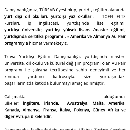
Danışmanlığımız, TÜRSAB üyesi olup, yurtdışı eğitim alanında
yurt dışı dil okulları
,
yurtdışı yaz okulları
,
TOEFL-IELTS
kursları, iş İngilizcesi, yurtdışında lise eğitimi,
yurtdışı üniversite
,
yurtdışı yüksek lisans /master eğitimi
,
yurtdışında sertifika programı
ve
Amerika ve Almanya Au Pair
programıyla
hizmet vermekteyiz.
Truva Yurtdışı Eğitim Danışmanlığı, yurtdışında master,
üniversite, dil okulu ve kültürel değişim programı olan Au Pair
programı ile çalışma tecrübesine sahip deneyimli ve her
konuda yardımcı kadrosuyla, size yurtdışındaki
başarılarınızda katkıda bulunmayı amaç edinmiştir.
Çalışmakta olduğumuz
ülkeler;
İngiltere,
İrlanda,
Avustralya,
Malta,
Amerika,
Kanada, Almanya, Fransa, İtalya, Polonya, Güney Afrika ve
diğer Avrupa ülkeleridir
.
Danışmanlık faaliyetlerinin yanında Alfabet Turizm Seyahat