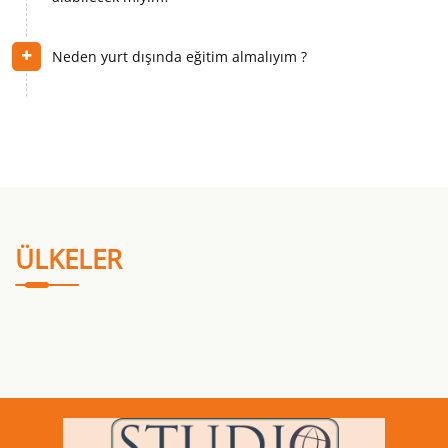
Neden yurt dışında eğitim almalıyım ?
Okullarınızın kalitesinden nasıl emin olabilirim?
IELTS nedir?
Vize alabilmek için hangi şartlara sahip olmalıyım?
ÜLKELER
Ne kadar süre bir dil eğitimi benim için yeterli olacaktır?
Dil Eğitimi alırken sosyal ve kültürel etkinliklere
katılabilir miyiz?
Yurt dışında dil eğitimleri ücreti ne kadardır? Bütçeme