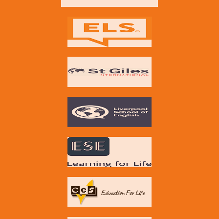
Yurt dışında eğitim almaya hangi dönemde
başlamalıyım?
Çalıştığınız okullardan birine kendim başvursam daha
avantajlı olmaz mıyım?