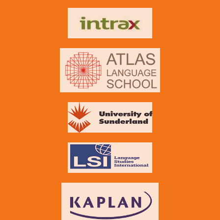
Eğitime başlamadan ne kadar önce başvuru
yapmalıyım?
Truva'yı Neden Tercih Etmeliyim?
İngilizce seviyem nasıl belirlenecek?
Yurt dışında dil eğitimi almak için yaş sınırlaması var
mı? Yetişkinler de katılabilir mi?
Neden Truva Yurtdışı Eğitim Danışmanlığını
seçmeliyim?
Neden danışmanlık hizmeti almalıyım?
Vize alabilir miyim?