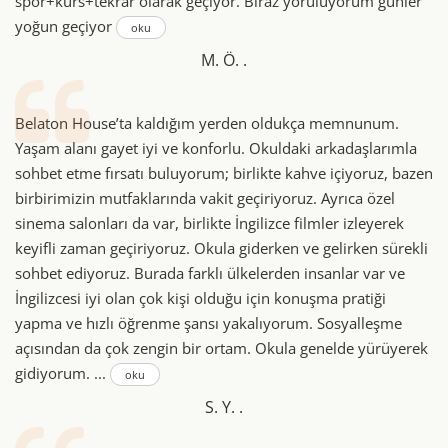
spor+kurs+tekrar olarak geçiyor. Biraz yoruluyorum günler
yoğun geçiyor
oku
M. Ö. .
Belaton House’ta kaldığım yerden oldukça memnunum.
Yaşam alanı gayet iyi ve konforlu. Okuldaki arkadaşlarımla
sohbet etme fırsatı buluyorum; birlikte kahve içiyoruz, bazen
birbirimizin mutfaklarında vakit geçiriyoruz. Ayrıca özel
sinema salonları da var, birlikte İngilizce filmler izleyerek
keyifli zaman geçiriyoruz. Okula giderken ve gelirken sürekli
sohbet ediyoruz. Burada farklı ülkelerden insanlar var ve
İngilizcesi iyi olan çok kişi olduğu için konuşma pratiği
yapma ve hızlı öğrenme şansı yakalıyorum. Sosyalleşme
açısından da çok zengin bir ortam. Okula genelde yürüyerek
gidiyorum. ...
oku
S. Y. .