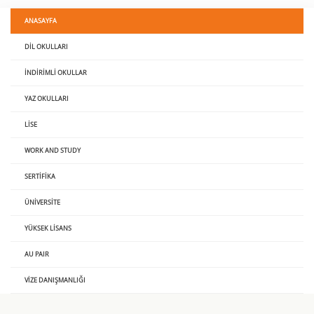
ANASAYFA
DIL OKULLARI
İNDIRIMLI OKULLAR
YAZ OKULLARI
LISE
WORK AND STUDY
SERTIFIKA
ÜNIVERSITE
YÜKSEK LISANS
AU PAIR
VIZE DANIŞMANLIĞI