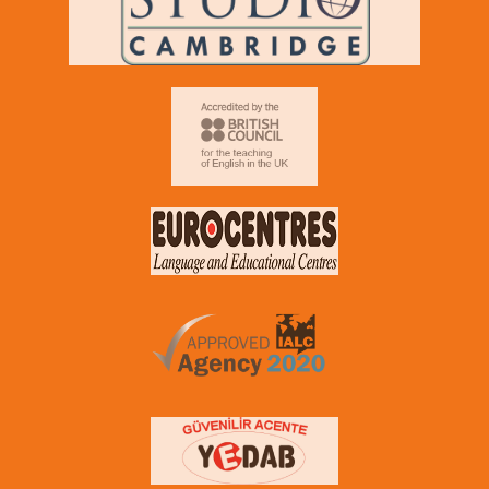
uygun bir program bulabilir miyim?
Neden Yurtdışı Eğitim Olmalı
Size yurt dışı eğitim danışmanlığı için ek bir ücret
ödeyecek miyim?
Ankara Anlaşması Almanya’da Geçerli mi?
Hangi program benim için en uygun?
Yurt dışı eğitimim süresince yaşadığım problemlerle
nasıl başa çıkabilirim?
Hangi ülkeyi tercih etmeliyim?