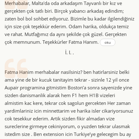
Merhabalar, Malta'da oda arkadaşım Tayvanlı bir kız ve
gerçekten çok tatlı biri. Birçok yabancı arkadaş edindim;
zaten bol bol sohbet ediyoruz. Bizimle bu kadar ilgilendiğiniz
için size çok teşekkür ederim. Odam harika, oldukça temiz
ve rahat. Mutfağımız da aynı şekilde çok güzel. Gerçekten
çok memnunum. Teşekkürler Fatma Hanım.
oku
İ. I. .
Fatma Hanim merhabalar nasilsiniz? ben hatirlarsiniz belki
ama yine de bir kucuk tanitayim tekrar - sizinle 12 yil once
Aupair programina gitmistim Boston’a sonra sayenizde yine
sizden danismanlik alarak hem F1 hem H1B vizeleri
almistim kac kere, tekrar cok sagolun gercekten Her zaman
yardimlariniz icin minnettarim ve harika isler cikariyorsunuz
cok tesekkur ederim. Artik sizden fikir almadan vize
sureclerine girmeye cekiniyorum, o yuzden tekrar ulasmak
istedim size . Ben extension icin Turkiye’ye gelecegim bu ay