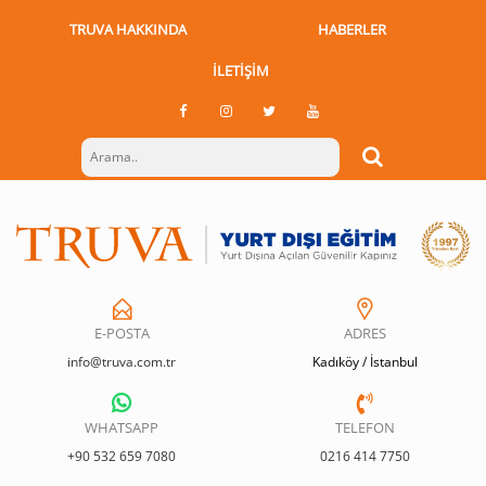
TRUVA HAKKINDA
HABERLER
İLETIŞIM
E-POSTA
ADRES
info@truva.com.tr
Kadıköy / İstanbul
WHATSAPP
TELEFON
+90 532 659 7080
0216 414 7750