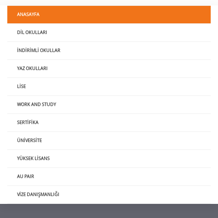
ANASAYFA
DIL OKULLARI
İNDIRIMLI OKULLAR
YAZ OKULLARI
LISE
WORK AND STUDY
SERTIFIKA
ÜNIVERSITE
YÜKSEK LISANS
AU PAIR
VIZE DANIŞMANLIĞI