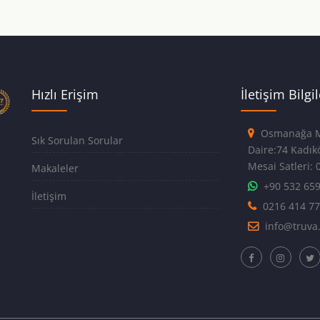
Hızlı Erişim
İletişim Bilgil
Osmanağa Ma
Sık Sorulan Sorular
Daire:7
Mesai Satleri: 0
Makaleler
+90 532 65
İletişim
0216 414 7
info@truva