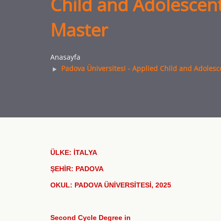
Child and Adolescen
Master
Anasayfa
Padova Üniversitesi - Applied Child and Adoles
ÜLKE: İTALYA
ŞEHİR: PADOVA
OKUL: PADOVA ÜNİVERSİTESİ, 2025
Second Cycle Degree in