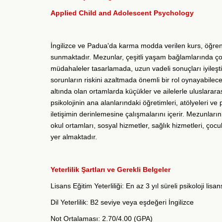
Applied Child and Adolescent Psychology
İngilizce ve Padua'da karma modda verilen kurs, öğren
sunmaktadır. Mezunlar, çeşitli yaşam bağlamlarında çoc
müdahaleler tasarlamada, uzun vadeli sonuçları iyile
sorunların riskini azaltmada önemli bir rol oynayabilecekl
altında olan ortamlarda küçükler ve ailelerle uluslarara
psikolojinin ana alanlarındaki öğretimleri, atölyeleri ve
iletişimin derinlemesine çalışmalarını içerir. Mezunların
okul ortamları, sosyal hizmetler, sağlık hizmetleri, çocu
yer almaktadır.
Yeterlilik Şartları ve Gerekli Belgeler
Lisans Eğitim Yeterliliği: E
n az 3 yıl süreli
psikoloji lisan
Dil Yeterlilik:
B2 seviye veya eşdeğeri İngilizce
Not Ortalaması: 2.
70/4.00 (GPA)