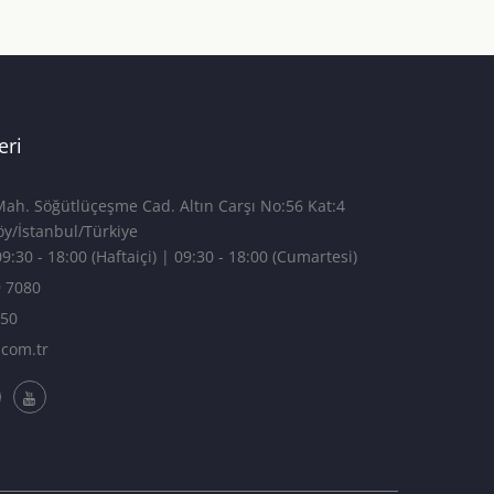
eri
h. Söğütlüçeşme Cad. Altın Carşı No:56 Kat:4
4 Kadıköy/İstanbul/Türkiye
9:30 - 18:00 (Haftaiçi) | 09:30 - 18:00 (Cumartesi)
9 7080
750
.com.tr