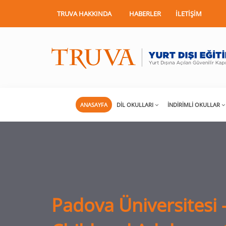
TRUVA HAKKINDA
HABERLER
İLETIŞIM
ANASAYFA
DIL OKULLARI
İNDIRIMLI OKULLAR
Padova Üniversitesi 