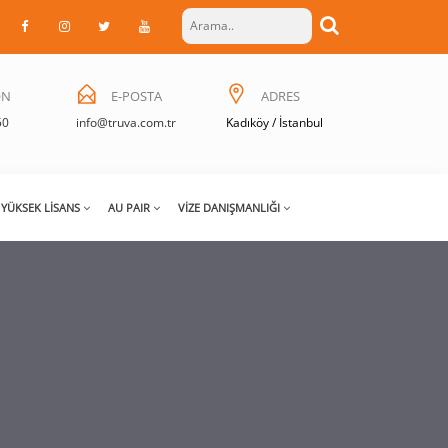
ON
E-POSTA
ADRES
50
info@truva.com.tr
Kadıköy / İstanbul
YÜKSEK LISANS
AU PAIR
VIZE DANIŞMANLIĞI