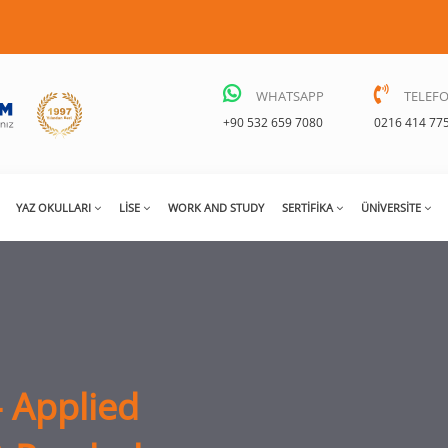
WHATSAPP
TELEF
+90 532 659 7080
0216 414 77
YAZ OKULLARI
LISE
WORK AND STUDY
SERTIFIKA
ÜNIVERSITE
- Applied