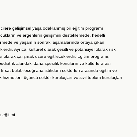
cilere gelişimsel yaşa odaklanmış bir eğitim programı
ukların ve ergenlerin gelişimini desteklemede, hedefli
ştirmede ve yaşamın sonraki aşamalarında ortaya çıkan
erdir. Ayrıca, kültürel olarak çeşitli ve potansiyel olarak risk
sı olarak çalışmak üzere eğitileceklerdir. Eğitim programı,
 pediatrik alandaki daha spesifik konuların ve kültürlerarası
 fırsat bulabileceği ana istihdam sektörleri arasında eğitim ve
k hizmetleri, üçüncü sektör kuruluşları ve sivil toplum kuruluşları
s eğitimi