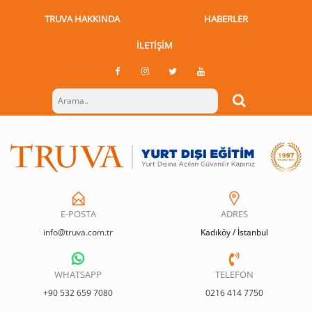
TRUVA HAKKINDA
HABERLER
İLETIŞIM
E-POSTA
ADRES
info@truva.com.tr
Kadıköy / İstanbul
WHATSAPP
TELEFON
+90 532 659 7080
0216 414 7750